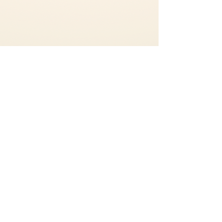
Åbningstider:
Du er altid velkommen.
Ring, så åbner vi når det passer dig.
Fødevarestyrelsen:
Kontakt os: