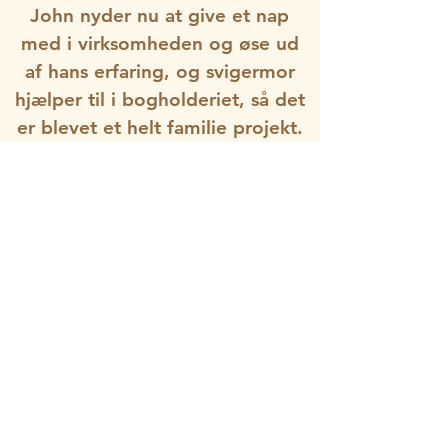
John nyder nu at give et nap
med i virksomheden og øse ud
af hans erfaring, og svigermor
hjælper til i bogholderiet, så det
er blevet et helt familie projekt.
Vi nyder at kunne samles om
vores fælles interesse, og vi
drager stor fordel af, at have en
masse erfaring med i hele
processen. Det er skønt altid at
have nogen at spørge til råds.
Inden Lindenskov ApS blev
stiftet havde min kone og jeg
igennem flere år kæmpet for at
finde ud af, hvordan vi kunne