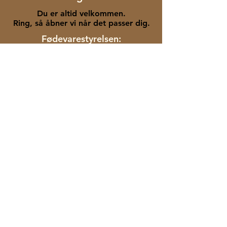
Du er altid velkommen.
Ring, så åbner vi når det passer dig.
Fødevarestyrelsen:
Kontakt os:
Lindenskov Distillery
Bjernedevej 56
4180 Sorø
Danmark
+45 22841122
info@lindenskov.net
Lindenskov ApS