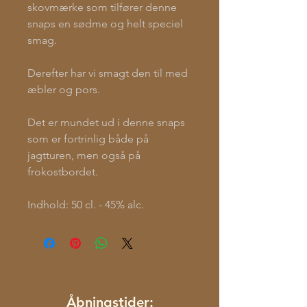
skovmærke som tilfører denne
snaps en sødme og helt speciel
smag.
Derefter har vi smagt den til med
æbler og pors.
Det er mundet ud i denne snaps
som er fortrinlig både på
jagtturen, men også på
frokostbordet.
Indhold: 50 cl. - 45% alc.
Åbningstider: