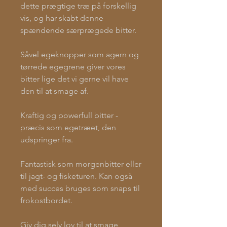
dette prægtige træ på forskellig
vis, og har skabt denne
spændende særprægede bitter.
Såvel egeknopper som agern og
tørrede egegrene giver vores
bitter lige det vi gerne vil have
den til at smage af.
Kraftig og powerfull bitter -
præcis som egetræet, den
udspringer fra.
Fantastisk som morgenbitter eller
til jagt- og fisketuren. Kan også
med succes bruges som snaps til
frokostbordet.
Giv dig selv lov til at smage