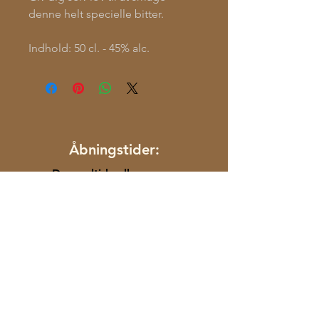
denne helt specielle bitter.
Indhold: 50 cl. - 45% alc.
Åbningstider:
Du er altid velkommen.
Ring, så åbner vi når det passer dig.
Fødevarestyrelsen:
Kontakt os: