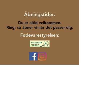
Åbningstider:
Du er altid velkommen.
Ring, så åbner vi når det passer dig.
Fødevarestyrelsen:
Kontakt os:
Lindenskov Distillery
Bjernedevej 56
4180 Sorø
Danmark
+45 22841122