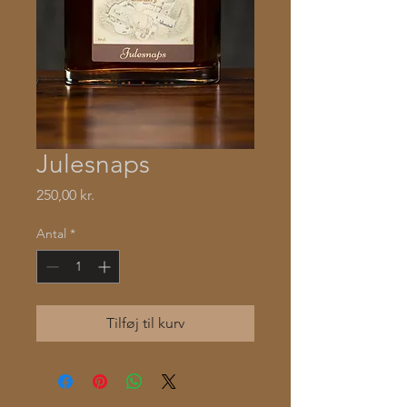
Julesnaps
Pris
250,00 kr.
Antal
*
Tilføj til kurv