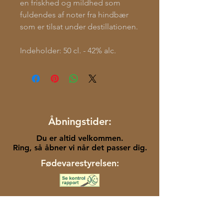
en friskhed og mildhed som
fuldendes af noter fra hindbær
som er tilsat under destillationen.
Indeholder: 50 cl. - 42% alc.
Åbningstider:
Du er altid velkommen.
Ring, så åbner vi når det passer dig.
Fødevarestyrelsen: