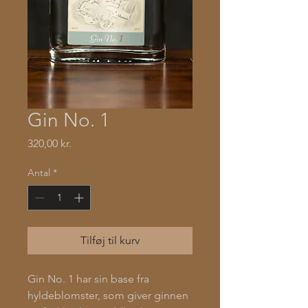
Gin No. 1
Pris
320,00 kr.
Antal
*
Tilføj til kurv
Gin No. 1 har sin base fra
hyldeblomster, som giver ginnen