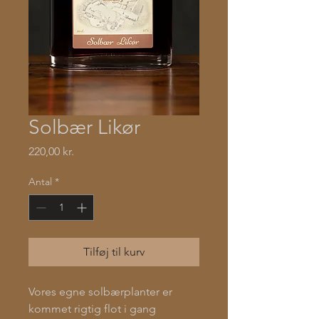
Solbær Likør
Pris
220,00 kr.
Antal
*
Tilføj til kurv
Vores egne solbærplanter er
kommet rigtig flot i gang