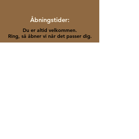
Åbningstider:
Du er altid velkommen.
Ring, så åbner vi når det passer dig.
Fødevarestyrelsen:
Kontakt os:
Lindenskov Distillery
Bjernedevej 56
4180 Sorø
Danmark
+45 22841122