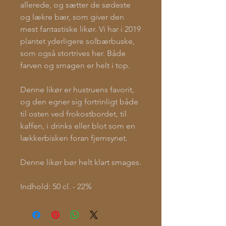
allerede, og sætter de sødeste
og lækre bær, som giver den
mest fantastiske likør. Vi har i 2019
plantet yderligere solbærbuske,
som også stortrives her. Både
farven og smagen er helt i top.
Denne likør er hustruens favorit,
og den egner sig fortrinligt både
til osten ved frokostbordet, til
kaffen, i drinks eller blot som en
lækkerbisken foran fjernsynet.
Denne likør bør helt klart smages.
Indhold: 50 cl. - 22%