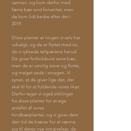
varmen, og kom derfor med
færre bær end forventet, men
de kom lidt bedre efter det i
2019.
Disse planter er nogen vi selv har
udvalgt, og de er flyttet med os,
da vi rykkede teltpælene herud.
De giver forholdsvist sene bær,
men de er utrolig store og flotte,
og meget søde i smagen. Vi
synes, at de giver lige det, der
skal til for at fuldende vores likør.
Derfor tager vi også stiklinger
fra disse planter for at øge
antallet af vores
hindbærplanter, og vi giver dem
den tid de kræver for at vænne
sig til deres nye omgivelser, da