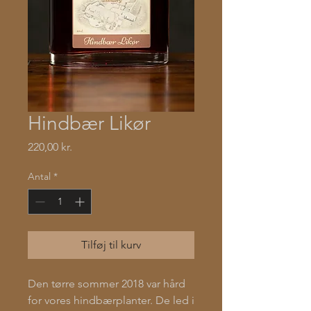
Hindbær Likør
Pris
220,00 kr.
Antal
*
Tilføj til kurv
Den tørre sommer 2018 var hård
for vores hindbærplanter. De led i