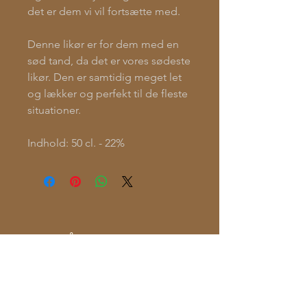
det er dem vi vil fortsætte med.
Denne likør er for dem med en
sød tand, da det er vores sødeste
likør. Den er samtidig meget let
og lækker og perfekt til de fleste
situationer.
Indhold: 50 cl. - 22%
Åbningstider:
Du er altid velkommen.
Ring, så åbner vi når det passer dig.
Fødevarestyrelsen: